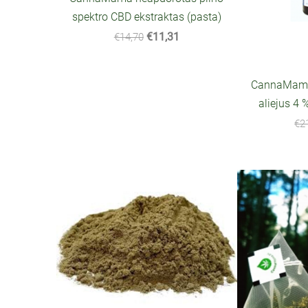
spektro CBD ekstraktas (pasta)
€11,31
€14,70
CannaMama 
aliejus 4 
€2