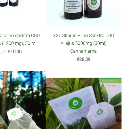
pilno spektro CBD
XXL Stiprus Pilno Spektro CBD
% (1200 mg), 30 ml
Aliejus 5000mg (30ml)
Cannamama
€10,00
1,77
€28,39