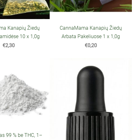
a Kanapių Žiedų
CannaMama Kanapių Žiedų
ramidėse 10 x 1,0g
Arbata Pakeliuose 1 x 1,0g
€2,30
€0,20
tas 99 % be THC, 1–