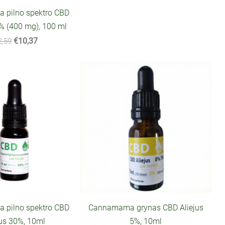
pilno spektro CBD
 % (400 mg), 100 ml
€10,37
2,59
pilno spektro CBD
Cannamama grynas CBD Aliejus
jus 30%, 10ml
5%, 10ml