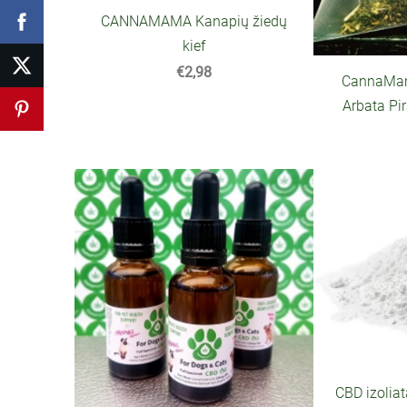
CANNAMAMA Kanapių žiedų
kief
€2,98
CannaMam
Arbata Pi
CBD izolia