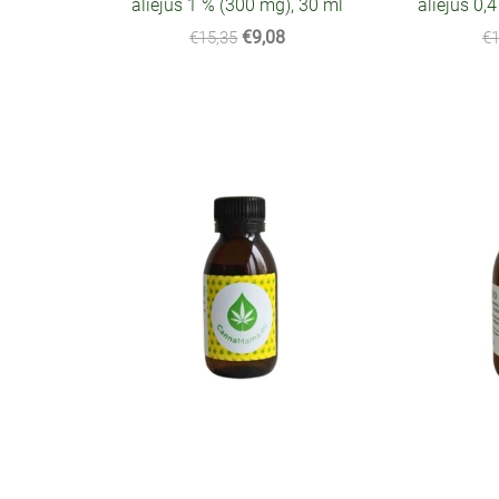
aliejus 1 % (300 mg), 30 ml
aliejus 0,
€9,08
€15,35
€1