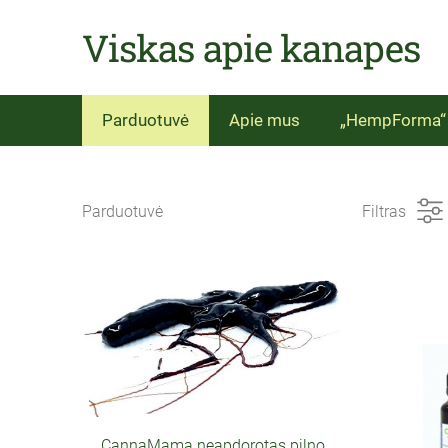
Viskas apie kanapes
Parduotuvė
Apie mus
„HempForma“ -
Parduotuvė
Filtras
CannaMama neapdorotas pilno