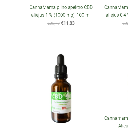
CannaMama pilno spektro CBD
CannaMama 
aliejus 1 % (1000 mg), 100 ml
aliejus 0,4
€11,83
€25,77
€2
Cannamama 
Alie