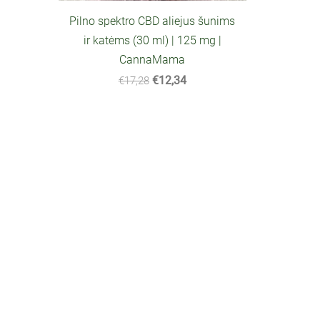
Pilno spektro CBD aliejus šunims
ir katėms (30 ml) | 125 mg |
CannaMama
€12,34
€17,28