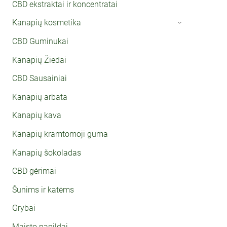
CBD ekstraktai ir koncentratai
Kanapių kosmetika
›
CBD Guminukai
Kanapių Žiedai
CBD Sausainiai
Kanapių arbata
Kanapių kava
Kanapių kramtomoji guma
Kanapių šokoladas
CBD gėrimai
Šunims ir katėms
Grybai
Maisto papildai