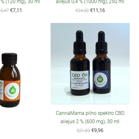
4 % (120 mg), 30 ml
aliejus 0,4 % (1000 mg), 250 ml
€7,11
€11,16
5,47
€24,30
CannaMama pilno spektro CBD
aliejus 2 % (600 mg), 30 ml
€9,96
€21,69