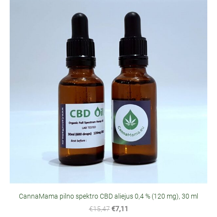
CannaMama pilno spektro CBD aliejus 0,4 % (120 mg), 30 ml
€15,47
€7,11