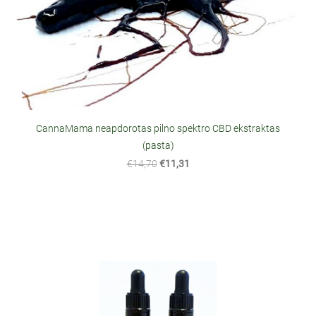
CannaMama neapdorotas pilno spektro CBD ekstraktas
(pasta)
€14,70
€11,31