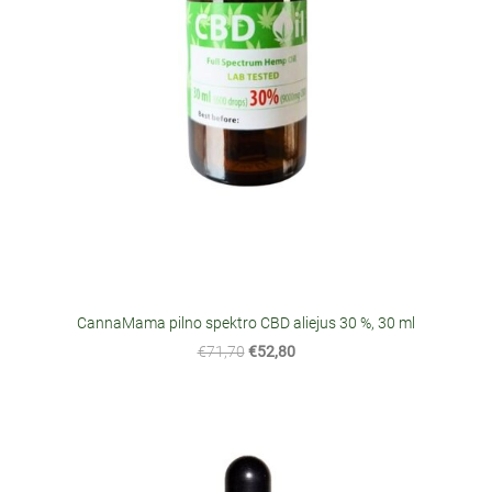
CannaMama pilno spektro CBD aliejus 30 %, 30 ml
€71,70
€52,80