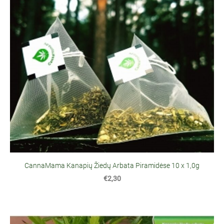
CannaMama Kanapių Žiedų Arbata Piramidėse 10 x 1,0g
€2,30