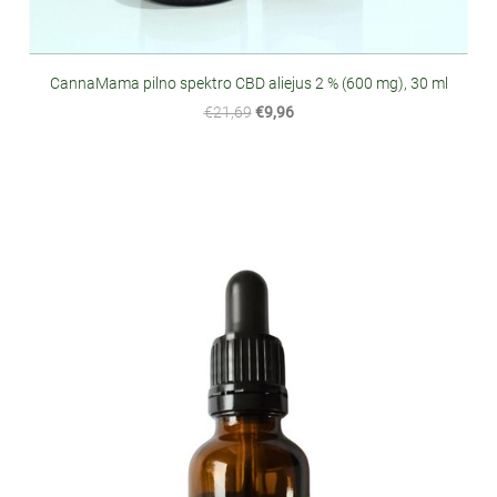
CannaMama pilno spektro CBD aliejus 2 % (600 mg), 30 ml
€21,69
€9,96