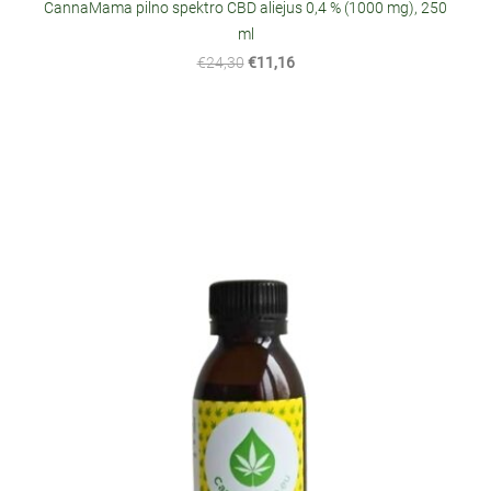
CannaMama pilno spektro CBD aliejus 0,4 % (1000 mg), 250
ml
€24,30
€11,16