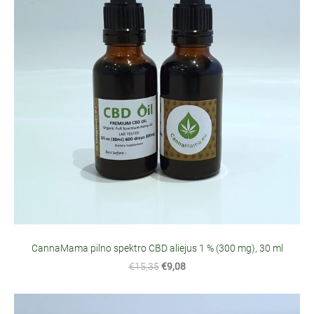
CannaMama pilno spektro CBD aliejus 1 % (300 mg), 30 ml
€15,35
€9,08