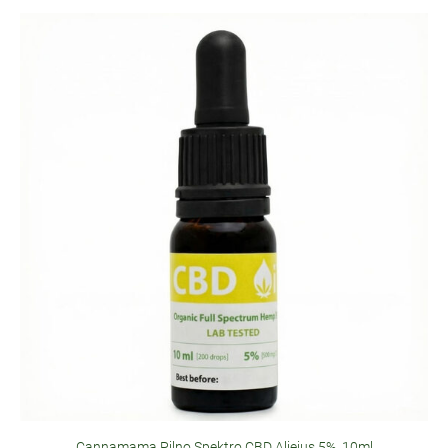
Cannamama Pilno Spektro CBD Aliejus 5%, 10ml