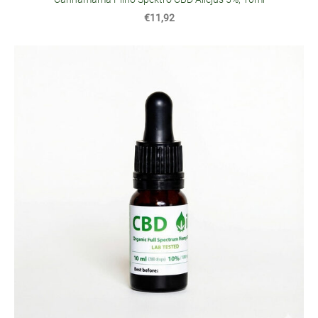
€11,92