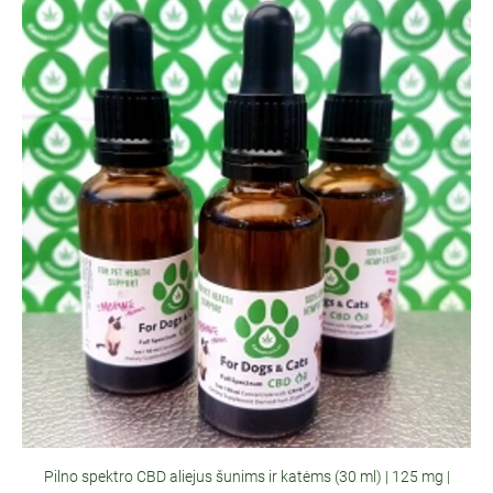
Pilno spektro CBD aliejus šunims ir katėms (30 ml) | 125 mg |