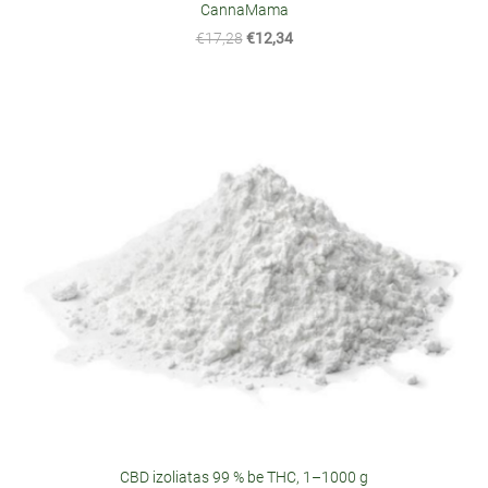
CannaMama
€17,28
€12,34
CBD izoliatas 99 % be THC, 1–1000 g