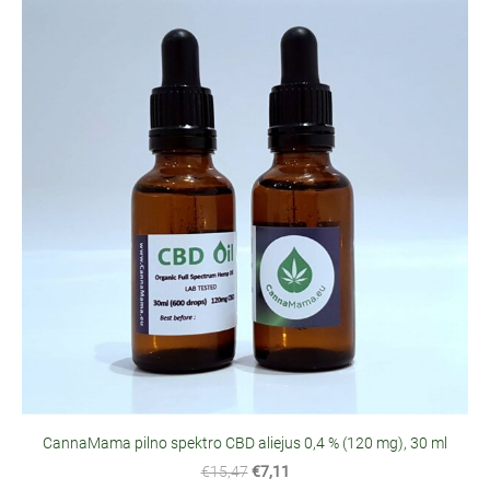
CannaMama pilno spektro CBD aliejus 0,4 % (120 mg), 30 ml
€15,47
€7,11