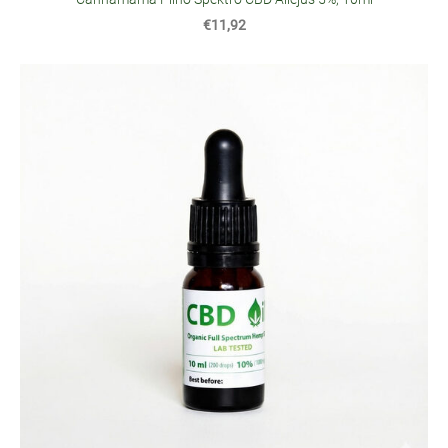
€11,92