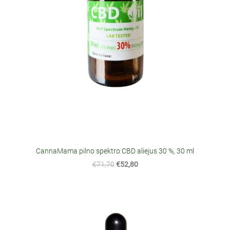
CannaMama pilno spektro CBD aliejus 30 %, 30 ml
€71,70
€52,80