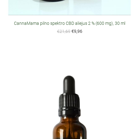
CannaMama pilno spektro CBD aliejus 2 % (600 mg), 30 ml
€21,69
€9,96