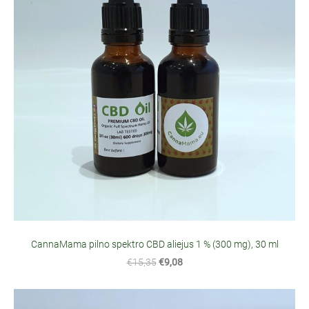
CannaMama pilno spektro CBD aliejus 1 % (300 mg), 30 ml
€15,35
€9,08