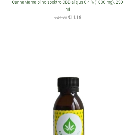
CannaMama pilno spektro CBD aliejus 0,4 % (1000 mg), 250
ml
€24,30
€11,16