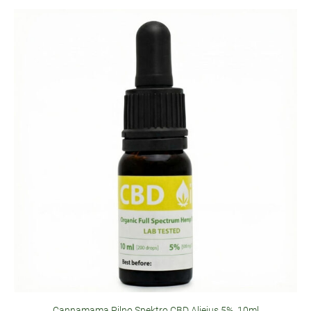
Cannamama Pilno Spektro CBD Aliejus 5%, 10ml