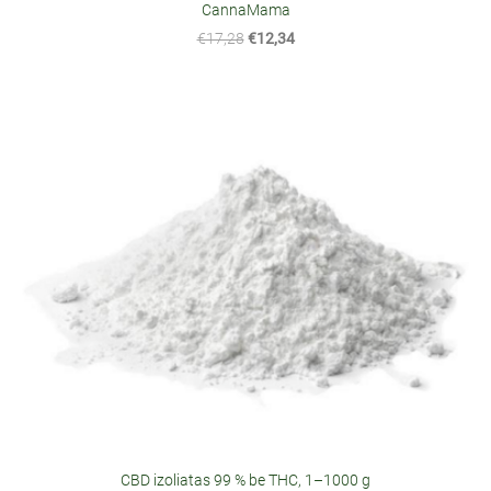
CannaMama
€17,28
€12,34
CBD izoliatas 99 % be THC, 1–1000 g