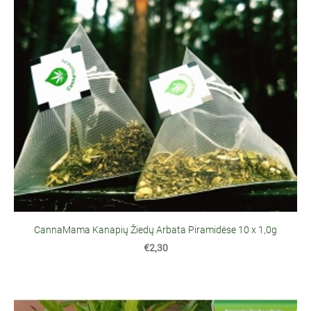
CannaMama Kanapių Žiedų Arbata Piramidėse 10 x 1,0g
€2,30