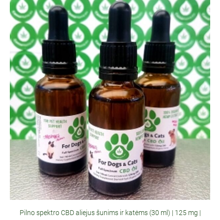
Pilno spektro CBD aliejus šunims ir katėms (30 ml) | 125 mg |