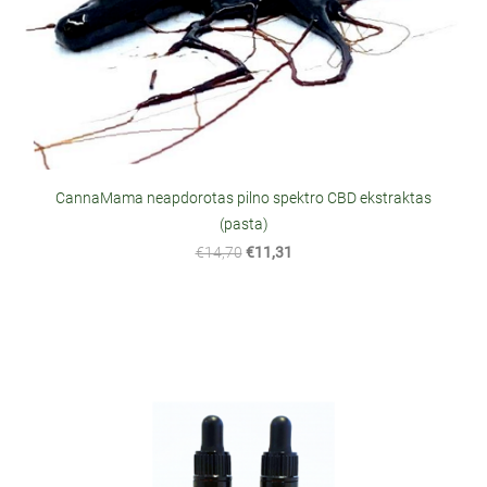
CannaMama neapdorotas pilno spektro CBD ekstraktas
(pasta)
€14,70
€11,31