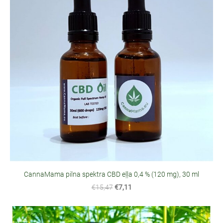
CannaMama pilna spektra CBD eļļa 0,4 % (120 mg), 30 ml
€15,47
€7,11