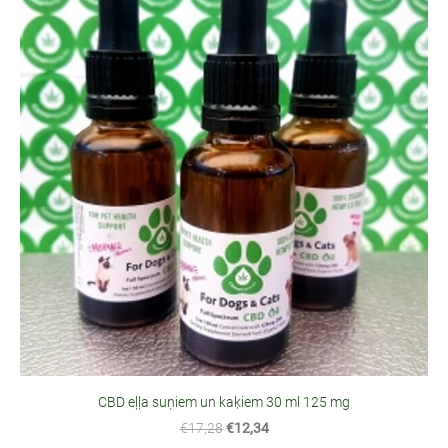
CBD eļļa suņiem un kaķiem 30 ml 125 mg
€17,28
€12,34