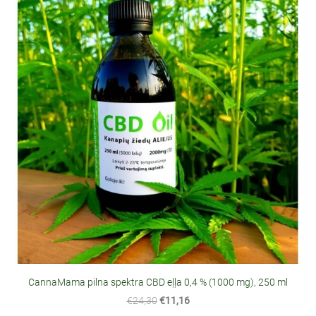
CannaMama pilna spektra CBD eļļa 0,4 % (1000 mg), 250 ml
€24,30
€11,16