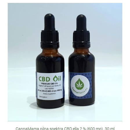
CannaMama pilna spektra CBD eļļa 2 % (600 mg), 30 ml