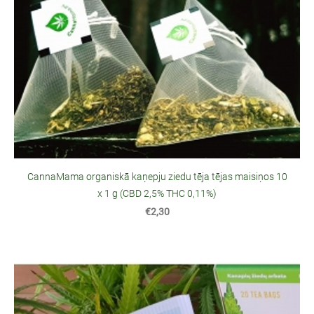
CannaMama organiskā kaņepju ziedu tēja tējas maisiņos 10
x 1 g (CBD 2,5% THC 0,11%)
€2,30