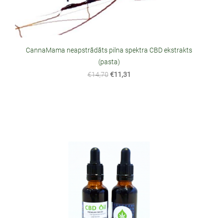
CannaMama neapstrādāts pilna spektra CBD ekstrakts
(pasta)
€14,70
€11,31