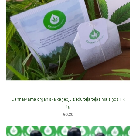
CannaMama organiskā kaņepju ziedu tēja tējas maisiņos 1 x
1g
€0,20