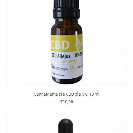
CannaMama tīra CBD eļļa 5%, 10 ml
€10,96