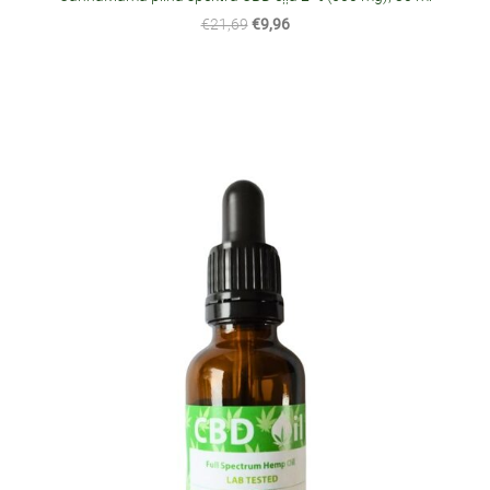
€21,69
€9,96