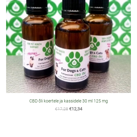
CBD õli koertele ja kassidele 30 ml 125 mg
€17,28
€12,34