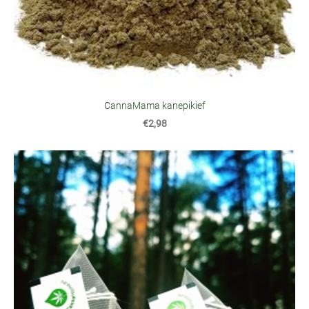
CannaMama kanepikief
€2,98