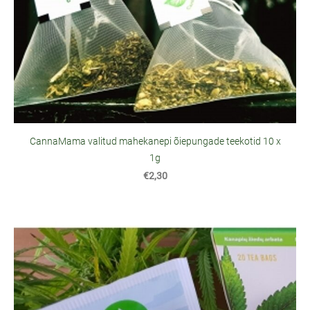
CannaMama valitud mahekanepi õiepungade teekotid 10 x
1g
€2,30