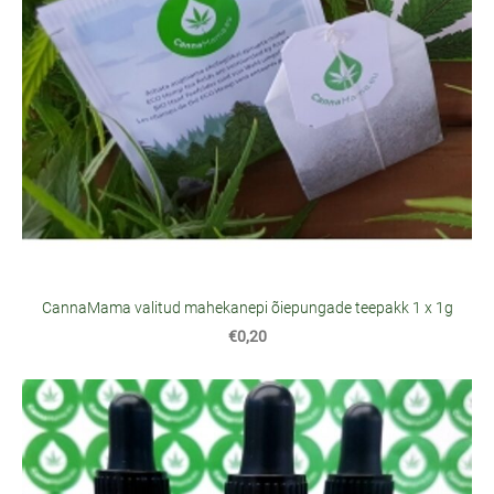
CannaMama valitud mahekanepi õiepungade teepakk 1 x 1g
€0,20