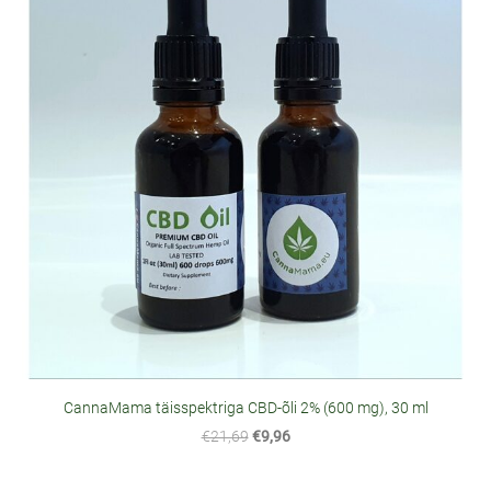
CannaMama täisspektriga CBD-õli 2% (600 mg), 30 ml
€21,69
€9,96