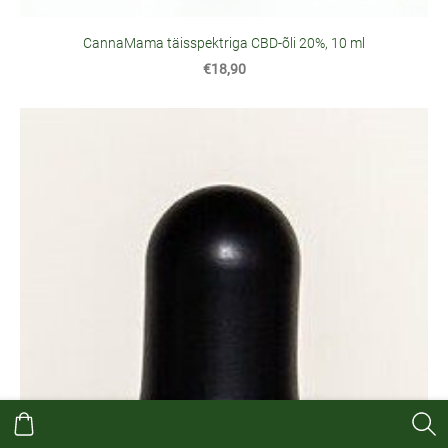
CannaMama täisspektriga CBD-õli 20%, 10 ml
€18,90