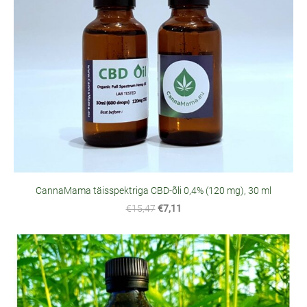
CannaMama täisspektriga CBD-õli 0,4% (120 mg), 30 ml
€15,47
€7,11